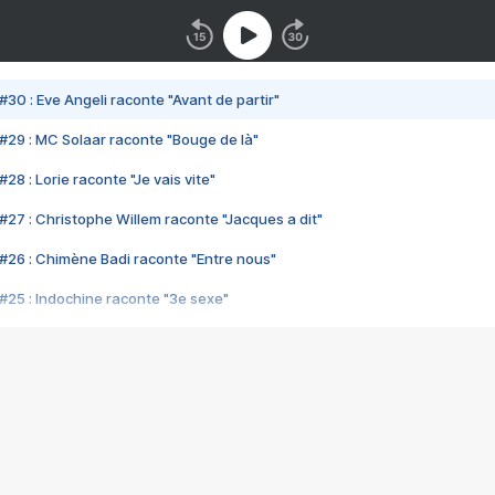
#30 : Eve Angeli raconte "Avant de partir"
#29 : MC Solaar raconte "Bouge de là"
28 : Lorie raconte "Je vais vite"
#27 : Christophe Willem raconte "Jacques a dit"
#26 : Chimène Badi raconte "Entre nous"
#25 : Indochine raconte "3e sexe"
#24 : Zaho raconte "C'est chelou"
#23 : Patrick Bruel raconte "Au café des délices"
#22 : Kyo raconte "Le chemin"
#21 : Nolwenn Leroy raconte "Cassé"