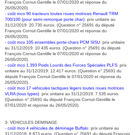
François Cornut-Gentille le 07/01/2020 et réponse du
26/05/2020).
-
coût mco 90 tracteurs toutes roues motrices Renault TRM
700/100 (pour semi-remorque porte char)
: prix unitaire au
31/12/2019: 20.730 euros. (Question n° 25691 du député
François Cornut-Gentille le 07/01/2020 et réponse du
26/05/2020).
-
coût mco 105 ensembles porte-chars PCM SISU
: prix unitaire
au 31/12/2019: 10.435 euros. (Question n° 25691 du député
François Cornut-Gentille le 07/01/2020 et réponse du
26/05/2020).
-
coût mco 1.393 Poids Lourds des Forces Spéciales PLFS
: prix
unitaire au 31/12/2019: 12.417 euros. (Question n° 25691 du
député François Cornut-Gentille le 07/01/2020 et réponse du
26/05/2020).
-
coût mco 17 véhicules tactiques légers toutes roues motrices
VLRA (tous types)
: prix unitaire au 31/12/2019: 7.535 euros.
(Question n° 25691 du député François Cornut-Gentille le
07/01/2020 et réponse du 26/05/2020).
3- VEHICULES DEMINAGE:
-
coût mco 4 véhicules de déminage Buffalo
: prix unitaire au
31/12/2018: 8 873 euros. (Question n° 25691 du député François