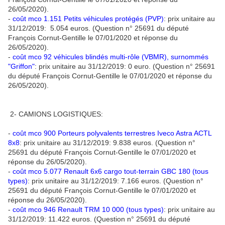
26/05/2020).
-
coût mco 1.151 Petits véhicules protégés (PVP)
: prix unitaire au
31/12/2019: 5.054 euros. (Question n° 25691 du député
François Cornut-Gentille le 07/01/2020 et réponse du
26/05/2020).
-
coût mco 92 véhicules blindés multi-rôle (VBMR), surnommés
"Griffon"
: prix unitaire au 31/12/2019: 0 euro. (Question n° 25691
du député François Cornut-Gentille le 07/01/2020 et réponse du
26/05/2020).
2- CAMIONS LOGISTIQUES:
-
coût mco 900 Porteurs polyvalents terrestres Iveco Astra ACTL
8x8
: prix unitaire au 31/12/2019: 9.838 euros. (Question n°
25691 du député François Cornut-Gentille le 07/01/2020 et
réponse du 26/05/2020).
-
coût mco 5.077 Renault 6x6 cargo tout-terrain GBC 180 (tous
types)
: prix unitaire au 31/12/2019: 7.166 euros. (Question n°
25691 du député François Cornut-Gentille le 07/01/2020 et
réponse du 26/05/2020).
-
coût mco 946 Renault TRM 10 000 (tous types)
: prix unitaire au
31/12/2019: 11.422 euros. (Question n° 25691 du député