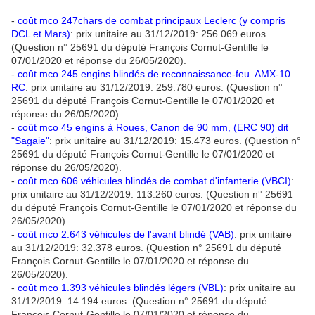
-
coût mco 247chars de combat principaux Leclerc (y compris
DCL et Mars)
: prix unitaire au 31/12/2019: 256.069 euros.
(Question n° 25691 du député François Cornut-Gentille le
07/01/2020 et réponse du 26/05/2020).
-
coût mco 245 engins blindés de reconnaissance-feu AMX-10
RC
: prix unitaire au 31/12/2019: 259.780 euros. (Question n°
25691 du député François Cornut-Gentille le 07/01/2020 et
réponse du 26/05/2020).
-
coût mco 45 engins à Roues, Canon de 90 mm, (ERC 90) dit
"Sagaie"
: prix unitaire au 31/12/2019: 15.473 euros. (Question n°
25691 du député François Cornut-Gentille le 07/01/2020 et
réponse du 26/05/2020).
-
coût mco 606 véhicules blindés de combat d'infanterie (VBCI)
:
prix unitaire au 31/12/2019: 113.260 euros. (Question n° 25691
du député François Cornut-Gentille le 07/01/2020 et réponse du
26/05/2020).
-
coût mco 2.643 véhicules de l'avant blindé (VAB)
: prix unitaire
au 31/12/2019: 32.378 euros. (Question n° 25691 du député
François Cornut-Gentille le 07/01/2020 et réponse du
26/05/2020).
-
coût mco 1.393 véhicules blindés légers (VBL)
: prix unitaire au
31/12/2019: 14.194 euros. (Question n° 25691 du député
François Cornut-Gentille le 07/01/2020 et réponse du