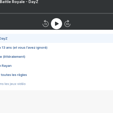
 Battle Royale - DayZ
 DayZ
 a 13 ans (et vous l'avez ignoré)
e (littéralement)
im Rayan
 toutes les règles
s les jeux vidéo
us choquant de Rockstar ? - Le scandale BULLY
e plus moche de Steam
du RÊVE tourne au CAUCHEMAR