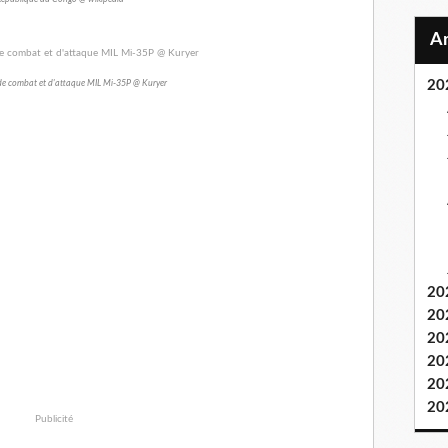
20
 de combat et d'attaque MIL Mi-35P @ Kuryer
20
20
20
20
20
20
Publicité