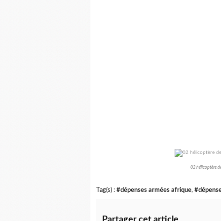
02 hélicoptère 
Tag(s) :
#dépenses armées afrique
,
#dépenses
Partager cet article