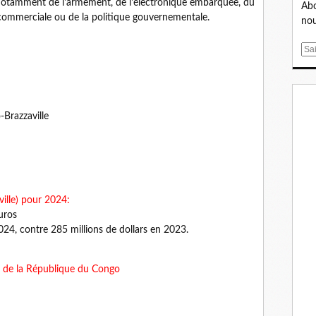
 notamment de l'armement, de l'électronique embarquée, du
Abo
 commerciale ou de la politique gouvernementale.
nou
E
m
a
i
l
Brazzaville
ille) pour 2024:
uros
024, contre 285 millions de dollars en 2023.
ces de la République du Congo