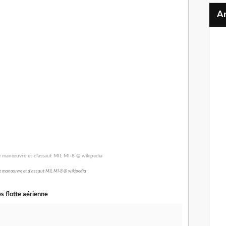
de manœuvre et d'assaut MIL MI-8 @ wikipedia
 flotte aérienne