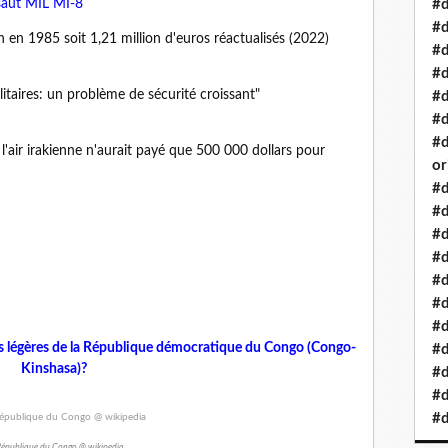
saut MIL MI-8
#d
#d
n en 1985 soit 1,21 million d'euros réactualisés (2022)
#d
#d
litaires: un problème de sécurité croissant"
#d
#d
#d
l'air irakienne n'aurait payé que 500 000 dollars pour
or
#d
#d
#d
#d
#d
#d
#d
es légères de la République démocratique du Congo (Congo-
#d
Kinshasa)?
#d
#d
#d
République du Congo @ wikipedia