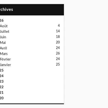
Archives
26
4
Août
14
Juillet
18
Juin
20
Mai
24
Avril
26
Mars
24
Février
25
Janvier
25
24
23
22
21
20