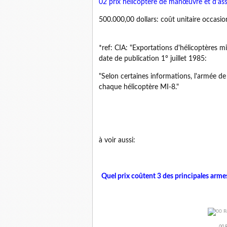
02 prix hélicoptère de manœuvre et d'as
500.000,00 dollars: coût unitaire occasio
*ref: CIA: "Exportations d'hélicoptères mi
date de publication 1° juillet 1985:
"Selon certaines informations, l'armée de 
chaque hélicoptère MI-8."
à voir aussi:
Quel prix coûtent 3 des principales arm
00 