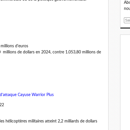
Abo
nou
E
m
a
i
l
 millions d'euros
millions de dollars en 2024, contre 1.053,80 millions de
 d’attaque Cayuse Warrior Plus
022
es hélicoptères militaires atteint 2,2 milliards de dollars