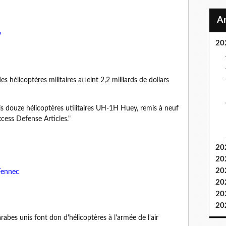
y
20
es hélicoptères militaires atteint 2,2 milliards de dollars
s douze hélicoptères utilitaires UH-1H Huey, remis à neuf
cess Defense Articles."
20
20
20
Fennec
20
20
20
rabes unis font don d'hélicoptères à l'armée de l'air