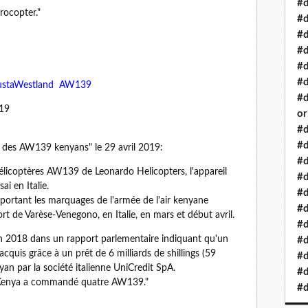
#d
rocopter."
#d
#d
#d
#d
#d
AgustaWestland AW139
#d
019
or
#d
#d
 des AW139 kenyans" le 29 avril 2019:
#d
élicoptères AW139 de Leonardo Helicopters, l'appareil
#d
ai en Italie.
#d
tant les marquages ​​de l'armée de l'air kenyane
#d
ort de Varèse-Venegono, en Italie, en mars et début avril.
#d
uin 2018 dans un rapport parlementaire indiquant qu'un
#d
uis grâce à un prêt de 6 milliards de shillings (59
#d
yan par la société italienne UniCredit SpA.
#d
 Kenya a commandé quatre AW139."
#d