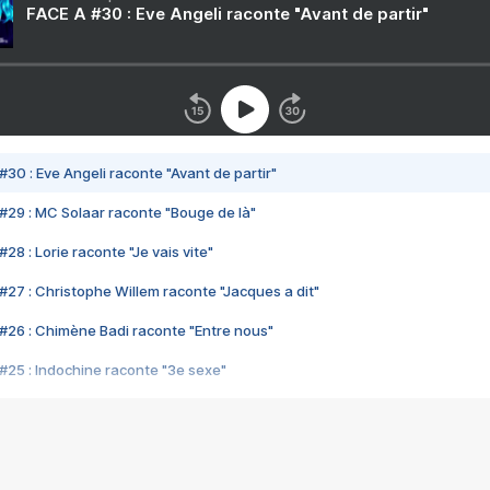
FACE A #30 : Eve Angeli raconte "Avant de partir"
#30 : Eve Angeli raconte "Avant de partir"
#29 : MC Solaar raconte "Bouge de là"
28 : Lorie raconte "Je vais vite"
#27 : Christophe Willem raconte "Jacques a dit"
#26 : Chimène Badi raconte "Entre nous"
#25 : Indochine raconte "3e sexe"
#24 : Zaho raconte "C'est chelou"
#23 : Patrick Bruel raconte "Au café des délices"
#22 : Kyo raconte "Le chemin"