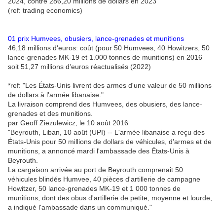
2024, contre 286,20 millions de dollars en 2023
(ref: trading economics)
01
prix Humvees, obusiers, lance-grenades et munitions
46,18 millions d'euros: coût (pour 50 Humvees, 40 Howitzers, 50
lance-grenades MK-19 et 1.000 tonnes de munitions) en 2016
soit 51,27 millions d'euros réactualisés (2022)
*ref: "Les États-Unis livrent des armes d'une valeur de 50 millions
de dollars à l'armée libanaise."
La livraison comprend des Humvees, des obusiers, des lance-
grenades et des munitions.
par Geoff Ziezulewicz, le 10 août 2016
"Beyrouth, Liban, 10 août (UPI) -- L'armée libanaise a reçu des
États-Unis pour 50 millions de dollars de véhicules, d'armes et de
munitions, a annoncé mardi l'ambassade des États-Unis à
Beyrouth.
La cargaison arrivée au port de Beyrouth comprenait 50
véhicules blindés Humvee, 40 pièces d'artillerie de campagne
Howitzer, 50 lance-grenades MK-19 et 1 000 tonnes de
munitions, dont des obus d'artillerie de petite, moyenne et lourde,
a indiqué l'ambassade dans un communiqué."