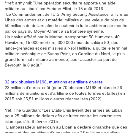
**ref: army.mil: "Une opération sécuritaire apporte une aide
militaire au Liban" par Adriane Elliot, le 15 août 2016:
"Le Commandement de l'U.S. Army Security Assistance a livré au
Liban des armes et du matériel militaire d'une valeur de plus de
50 millions de dollars afin de soutenir la lutte antiterroriste menée
par ce pays du Moyen-Orient à sa frontière syrienne.
Un navire affrété par la Marine, transportant 50 Humvees, 40
Howitzers, 15 000 mortiers, 300 000 obus de calibre 50, des
lance-grenades et des missiles air-sol Hellfire, a quitté le terminal
militaire océanique de Sunny Point, en Caroline du Nord, le plus
grand terminal militaire au monde, pour accoster au port de
Beyrouth le 8 août."
02 prix obusiers M198, munitions et artillerie diverse
23 millions d'euros: coût (pour 70 obusiers M198 et plus de 26
millions de munitions et d'artillerie de toutes formes et tailles) en
2015 soit 25,51 millions d'euros réactualisés (2022)
*ref: The Guardian: "Les États-Unis livrent des armes au Liban
pour 25 millions de dollars afin de lutter contre les extrémistes
islamiques" le 8 février 2015:
"L'ambassadeur américain au Liban a déclaré dimanche que des
armes et des munitions d'une valeur de 25 millions de dollars