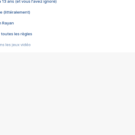
 a 13 ans (et vous l'avez ignoré)
e (littéralement)
im Rayan
 toutes les règles
s les jeux vidéo
us choquant de Rockstar ? - Le scandale BULLY
e plus moche de Steam
du RÊVE tourne au CAUCHEMAR
pendant 8 heures
it… à tort
umiliés par un jeu vidéo
ire - Final Fantasy 8
ti un empire - Age of Empires