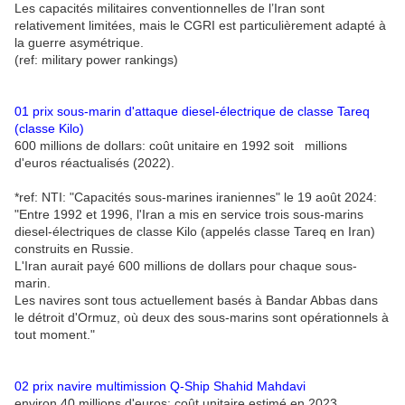
Les capacités militaires conventionnelles de l’Iran sont
relativement limitées, mais le CGRI est particulièrement adapté à
la guerre asymétrique.
(ref: military power rankings)
01
prix sous-marin d'attaque diesel-électrique de classe Tareq
(classe Kilo)
600 millions de dollars: coût unitaire en 1992 soit millions
d'euros réactualisés (2022).
*ref: NTI: "Capacités sous-marines iraniennes" le 19 août 2024:
"Entre 1992 et 1996, l'Iran a mis en service trois sous-marins
diesel-électriques de classe Kilo (appelés classe Tareq en Iran)
construits en Russie.
L'Iran aurait payé 600 millions de dollars pour chaque sous-
marin.
Les navires sont tous actuellement basés à Bandar Abbas dans
le détroit d'Ormuz, où deux des sous-marins sont opérationnels à
tout moment."
02 prix navire multimission Q-Ship Shahid Mahdavi
environ 40 millions d'euros: coût unitaire estimé en 2023