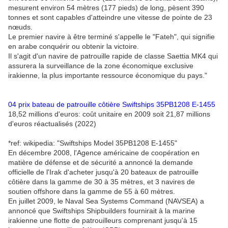
mesurent environ 54 mètres (177 pieds) de long, pèsent 390
tonnes et sont capables d'atteindre une vitesse de pointe de 23
nœuds.
Le premier navire à être terminé s'appelle le "Fateh", qui signifie
en arabe conquérir ou obtenir la victoire.
Il s'agit d'un navire de patrouille rapide de classe Saettia MK4 qui
assurera la surveillance de la zone économique exclusive
irakienne, la plus importante ressource économique du pays."
04 prix bateau de patrouille côtière Swiftships 35PB1208 E-1455
18,52 millions d'euros: coût unitaire en 2009 soit 21,87 millions
d'euros réactualisés (2022)
*ref: wikipedia: "Swiftships Model 35PB1208 E-1455"
En décembre 2008, l'Agence américaine de coopération en
matière de défense et de sécurité a annoncé la demande
officielle de l'Irak d'acheter jusqu'à 20 bateaux de patrouille
côtière dans la gamme de 30 à 35 mètres, et 3 navires de
soutien offshore dans la gamme de 55 à 60 mètres.
En juillet 2009, le Naval Sea Systems Command (NAVSEA) a
annoncé que Swiftships Shipbuilders fournirait à la marine
irakienne une flotte de patrouilleurs comprenant jusqu'à 15