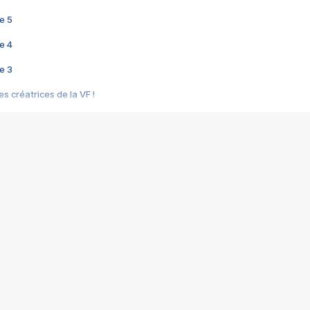
e 5
e 4
e 3
s créatrices de la VF !
e 2
e 1
e Mektoub My Love arrive enfin ! Rencontre avec Shaïn Boumedine et Sal
i : après Toni en famille
elle réalise le bouleversant Dites lui que je l'aime
ais ! Rencontre autour de Vie privée de Rebecca Zlotowski
 de Marguerite, Grave... Rencontre avec Ella Rumpf
 Les Rêveurs, un film intime sur la santé mentale