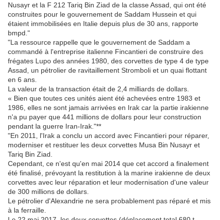
Nusayr et la F 212 Tariq Bin Ziad de la classe Assad, qui ont été
construites pour le gouvernement de Saddam Hussein et qui
étaient immobilisées en Italie depuis plus de 30 ans, rapporte
bmpd."
"La ressource rappelle que le gouvernement de Saddam a
commandé à l'entreprise italienne Fincantieri de construire des
frégates Lupo des années 1980, des corvettes de type 4 de type
Assad, un pétrolier de ravitaillement Stromboli et un quai flottant
en 6 ans.
La valeur de la transaction était de 2,4 milliards de dollars.
« Bien que toutes ces unités aient été achevées entre 1983 et
1986, elles ne sont jamais arrivées en Irak car la partie irakienne
n'a pu payer que 441 millions de dollars pour leur construction
pendant la guerre Iran-Irak."**
"En 2011, l'Irak a conclu un accord avec Fincantieri pour réparer,
moderniser et restituer les deux corvettes Musa Bin Nusayr et
Tariq Bin Ziad.
Cependant, ce n'est qu'en mai 2014 que cet accord a finalement
été finalisé, prévoyant la restitution à la marine irakienne de deux
corvettes avec leur réparation et leur modernisation d'une valeur
de 300 millions de dollars.
Le pétrolier d'Alexandrie ne sera probablement pas réparé et mis
à la ferraille.
Le 22 mai 2017, les deux corvettes (déplacement total 680 t,