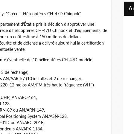
ncy: "Grèce – Hélicoptères CH-47D Chinook"
rtement d’État a pris la décision d’approuver une
a Grèce d’hélicoptères CH-47D Chinook et d’équipements, de
pour un coût estimé à 150 millions de dollars.
urité et de défense a délivré aujourd’hui la certification
ntuelle vente.
nte éventuelle de 10 hélicoptères CH-47D modèle
 3 de rechange),
s AN/AAR-57 (10 installés et 2 de rechange),
-220, 12 radios AM/FM très haute fréquence (VHF)
 (UHF) AN/ARC-164,
N 123,
/ARN-89 ou AN/ARN-149,
bal Positioning System AN/ASN-128,
-201D ou AN/ARC-201E,
pondeurs AN/APX-118A,