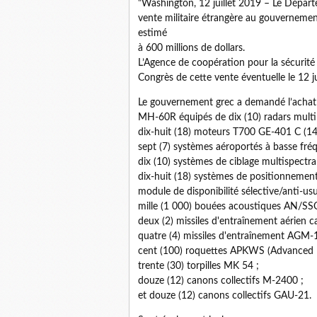
"Washington, 12 juillet 2019 – Le Départ
vente militaire étrangère au gouverneme
estimé
à 600 millions de dollars.
L’Agence de coopération pour la sécurité d
Congrès de cette vente éventuelle le 12 ju
Le gouvernement grec a demandé l’achat 
MH-60R équipés de dix (10) radars multim
dix-huit (18) moteurs T700 GE-401 C (14 i
sept (7) systèmes aéroportés à basse fréqu
dix (10) systèmes de ciblage multispectra
dix-huit (18) systèmes de positionnement 
module de disponibilité sélective/anti-us
mille (1 000) bouées acoustiques AN/SS
deux (2) missiles d'entraînement aérie
quatre (4) missiles d'entraînement AGM-1
cent (100) roquettes APKWS (Advanced P
trente (30) torpilles MK 54 ;
douze (12) canons collectifs M-2400 ;
et douze (12) canons collectifs GAU-21.