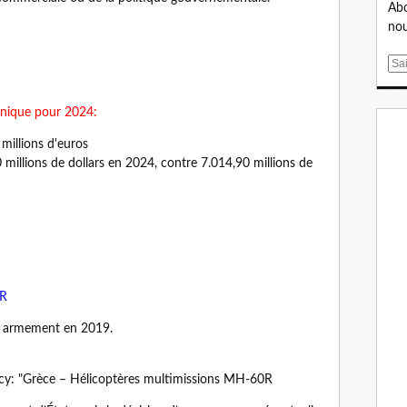
Abo
nou
E
m
a
énique pour 2024:
i
l
 millions d'euros
millions de dollars en 2024, contre 7.014,90 millions de
0R
ec armement en 2019.
ncy: "Grèce – Hélicoptères multimissions MH-60R