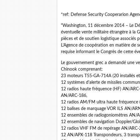
*ref: Defense Security Cooperarion Age
"Washington, 11 décembre 2014 – Le Dépa
éventuelle vente militaire étrangère à l
pièces et de soutien logistique associés 
L’Agence de coopération en matière de séc
requise informant le Congrès de cette éve
Le gouvernement grec a demandé une ve
Chinook comprenant:
23 moteurs T55-GA-714A (20 installés et
12 systèmes d'alerte de missiles commun
12 radios haute fréquence (HF) AN/ARC
AN/ARC-186,
12 radios AM/FM ultra haute fréquence
12 balises de marquage VOR ILS AN/AR
12 ensembles de radiogoniomètres AN
12 ensembles de navigation Doppler/Glo
12 radios VHF FM de repérage AN/ARC
12 AN/APX-118 Transpondeurs, 3 trans