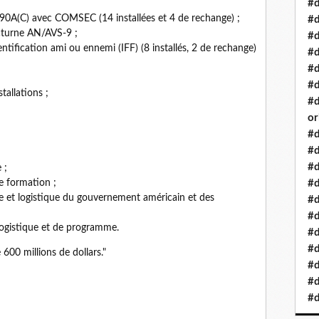
#d
0A(C) avec COMSEC (14 installées et 4 de rechange) ;
#d
octurne AN/AVS-9 ;
#d
tification ami ou ennemi (IFF) (8 installés, 2 de rechange)
#d
#d
#d
tallations ;
#d
or
#d
#d
#d
 ;
e formation ;
#d
ue et logistique du gouvernement américain et des
#d
#d
logistique et de programme.
#d
#d
 600 millions de dollars."
#d
#d
#d