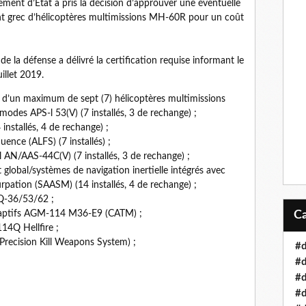
ement d’État a pris la décision d’approuver une éventuelle
nt grec d’hélicoptères multimissions MH-60R pour un coût
e la défense a délivré la certification requise informant le
illet 2019.
d’un maximum de sept (7) hélicoptères multimissions
odes APS-l 53(V) (7 installés, 3 de rechange) ;
nstallés, 4 de rechange) ;
ence (ALFS) (7 installés) ;
l AN/AAS-44C(V) (7 installés, 3 de rechange) ;
global/systèmes de navigation inertielle intégrés avec
urpation (SAASM) (14 installés, 4 de rechange) ;
Q-36/53/62 ;
n captifs AGM-114 M36-E9 (CATM) ;
14Q Hellfire ;
recision Kill Weapons System) ;
#d
#d
#d
#