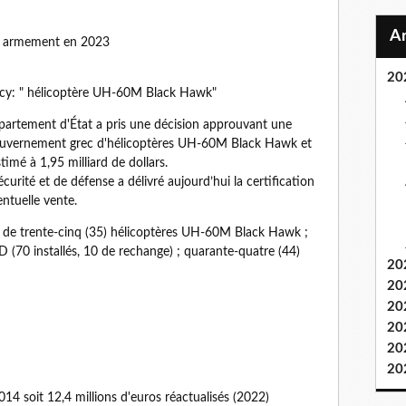
vec armement en 2023
20
ncy: " hélicoptère UH-60M Black Hawk"
artement d'État a pris une décision approuvant une
 gouvernement grec d'hélicoptères UH-60M Black Hawk et
mé à 1,95 milliard de dollars.
urité et de défense a délivré aujourd’hui la certification
ntuelle vente.
 de trente-cinq (35) hélicoptères UH-60M Black Hawk ;
(70 installés, 10 de rechange) ; quarante-quatre (44)
20
20
20
20
20
20
014 soit 12,4 millions d'euros réactualisés (2022)