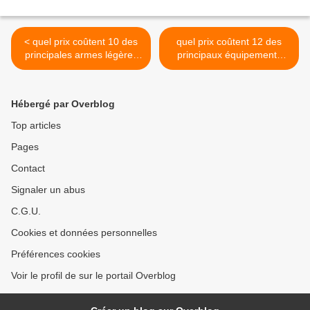
< quel prix coûtent 10 des
quel prix coûtent 12 des
principales armes légères
principaux équipements
de l'Armée de terre
d'artillerie de l'Armée de
française?
Terre française? >
Hébergé par Overblog
Top articles
Pages
Contact
Signaler un abus
C.G.U.
Cookies et données personnelles
Préférences cookies
Voir le profil de sur le portail Overblog