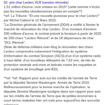
02 prix char Leclerc XLR (version rénovée)
1,51 million d'euros: coût unitaire en 2015* (cette somme n'inclut
pas les nouvelles obsolescences prises en compte**)
*ref: La Tribune: "Et une nouvelle jeunesse pour le char Leclerc!"
par Michel Cabirol le 12 Mars 2015:
"La Direction générale de l'armement (DGA) a notifié à Nexter le
marché de rénovation du char Leclerc. D'un montant d'environ
330 millions d'euros, le contrat prévoit la livraison à partir de 2020
de 200 chars "Leclerc Rénové" et de 18 dépanneurs de char
"DCL Rénové".
(Note de defense-militaire.over-blog la rénovation des chars
Leclerc comprendra notamment l’intégration du système
d’information du combat Scorpion (SICS),d’un d'un système radio
à haut débit, d'un tourelleau téléopéré de 7,62 mm, de kits de
protection ventrale anti-mine et latérale contre les roquettes et
d’un système de brouillage anti-IED).
**ref: *ref: Rapport pour avis sur les crédits de l’armée de Terre
par la députée Sereine Mauborgne Armée de Terre 2015:
Malheureusement pour la bonne marche de l'opération, la
députée Sereine Mauborgne souligne dans son rapport pour avis
sur les crédits de l’armée de Terre que de petites économies à
court terme réalisées hier ont créé pour aujourd'hui des surcoûts
colossaux.