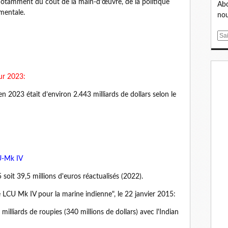
notamment du coût de la main-d'œuvre, de la politique
Abo
mentale.
nou
E
m
a
i
ur 2023:
l
n 2023 était d’environ 2.443 milliards de dollars selon le
U-Mk IV
 soit 39,5 millions d'euros réactualisés (2022).
e LCU Mk IV pour la marine indienne", le 22 janvier 2015:
illiards de roupies (340 millions de dollars) avec l'Indian