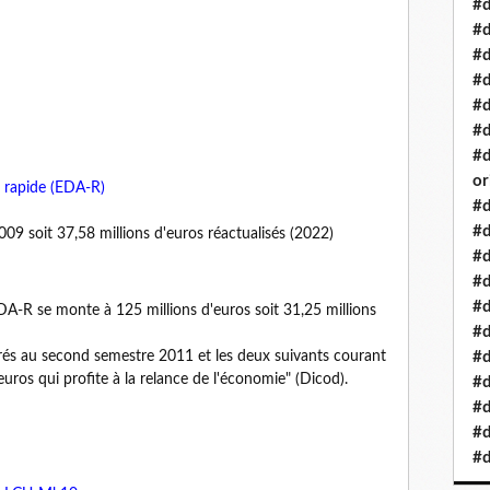
#d
#d
#d
#d
#d
#d
#d
or
 rapide (EDA-R)
#d
#d
009 soit 37,58 millions d'euros réactualisés (2022)
#d
#d
#d
DA-R se monte à 125 millions d'euros soit 31,25 millions
#d
ivrés au second semestre 2011 et les deux suivants courant
#d
ros qui profite à la relance de l'économie" (Dicod).
#d
#d
#d
#d