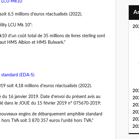
ie LCU-Mk10
soit 6,5 millions d'euros réactualisés (2022).
tility LCU Mk 10":
20
 d'un coût total de 35 millions de livres sterling sont
ssaut HMS Albion et HMS Bulwark."
 standard (EDA-S)
019 soit 4,18 millions d'euros réactualisés (2022).
20
e du 16 janvier 2019. Date d'envoi du présent avis au
20
é dans le JOUE du 15 février 2019 n° 075670-2019:
20
20
4 nouveaux engins de débarquement amphibie standard
20
hors TVA soit 3 870 357 euros l'unité hors TVA."
20