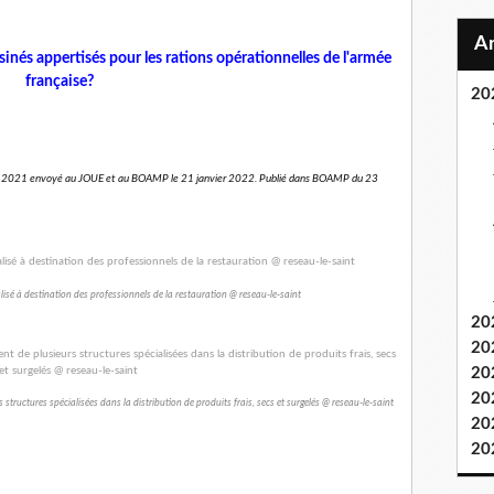
inés appertisés pour les rations opérationnelles de l'armée
française?
20
mbre 2021 envoyé au JOUE et au BOAMP le 21 janvier 2022. Publié dans BOAMP du 23
alisé à destination des professionnels de la restauration @ reseau-le-saint
20
20
20
20
tructures spécialisées dans la distribution de produits frais, secs et surgelés @ reseau-le-saint
20
20