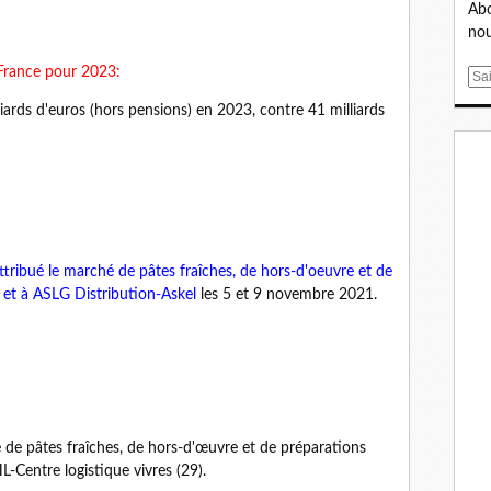
Abo
nou
 France pour 2023:
E
m
ards d'euros (hors pensions) en 2023, contre 41 milliards
a
i
l
ttribué le marché de pâtes fraîches, de hors-d'oeuvre et de
t et à ASLG Distribution-Askel
les 5 et 9 novembre 2021.
e de pâtes fraîches, de hors-d'œuvre et de préparations
-Centre logistique vivres (29).