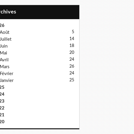
Archives
26
5
Août
14
Juillet
18
Juin
20
Mai
24
Avril
26
Mars
24
Février
25
Janvier
25
24
23
22
21
20