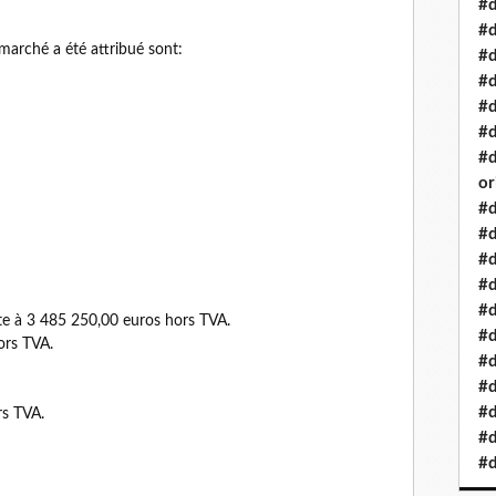
#d
#d
marché a été attribué sont:
#d
#d
#d
#d
#d
or
#d
#d
#d
#d
#d
te à 3 485 250,00 euros hors TVA.
#d
ors TVA.
#d
#d
#d
rs TVA.
#d
#d