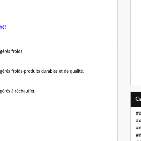
ché?
gérés froids,
gérés froids-produits durables et de qualité,
gérés à réchauffer,
#d
#d
#d
#