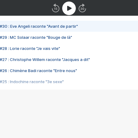
#30 : Eve Angeli raconte "Avant de partir"
#29 : MC Solaar raconte "Bouge de là"
28 : Lorie raconte "Je vais vite"
#27 : Christophe Willem raconte "Jacques a dit"
#26 : Chimène Badi raconte "Entre nous"
#25 : Indochine raconte "3e sexe"
#24 : Zaho raconte "C'est chelou"
#23 : Patrick Bruel raconte "Au café des délices"
#22 : Kyo raconte "Le chemin"
#21 : Nolwenn Leroy raconte "Cassé"
#20 : Patrick Hernandez raconte "Born to be alive"