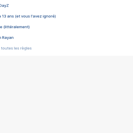
 DayZ
 a 13 ans (et vous l'avez ignoré)
e (littéralement)
im Rayan
 toutes les règles
s les jeux vidéo
us choquant de Rockstar ? - Le scandale BULLY
e plus moche de Steam
du RÊVE tourne au CAUCHEMAR
pendant 8 heures
it… à tort
umiliés par un jeu vidéo