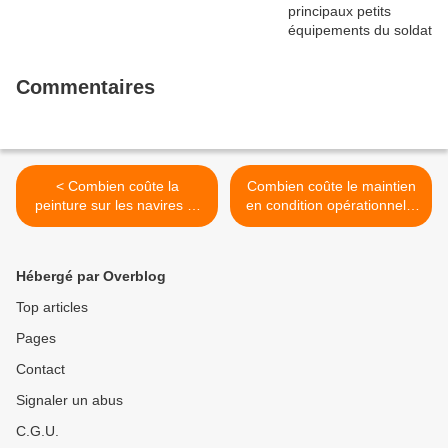
Commentaires
< Combien coûte la
Combien coûte le maintien
peinture sur les navires et
en condition opérationnelle
matériels navals de la
des passerelles de la Base
Marine Nationale basés en
de Défense de Toulon? >
région maritime
Hébergé par Overblog
Méditerranée?
Top articles
Pages
Contact
Signaler un abus
C.G.U.