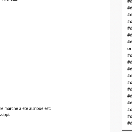
#d
#d
#d
#d
#d
#d
#d
or
#d
#d
#d
#d
#d
#d
#d
#d
le marché a été attribué est:
#d
sippi.
#d
#d