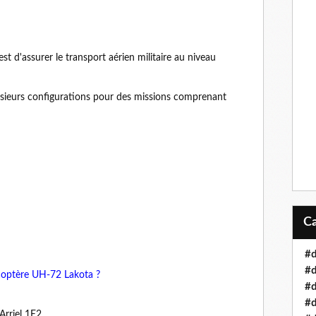
st d'assurer le transport aérien militaire au niveau
lusieurs configurations pour des missions comprenant
#d
#d
licoptère UH-72 Lakota ?
#d
#
rriel 1E2,