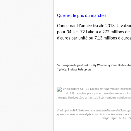
Quel est le prix du marché?
Concernant l'année fiscale 2013, la valeu
pour 34 UH-72 Lakota à 272 millions de dol
d'euros par unité ou 7,13 millions d'euros
*ref: Program Acquisition Cost By Weapon System. United St
**photo: 1 airbus helicopters
L'hélicoptère UH-72 Lakota est une version militarisée de l'Eurocopte
queue sont volontairement placés plus haut que la normale au-dessus 
des passagers, des blessés 