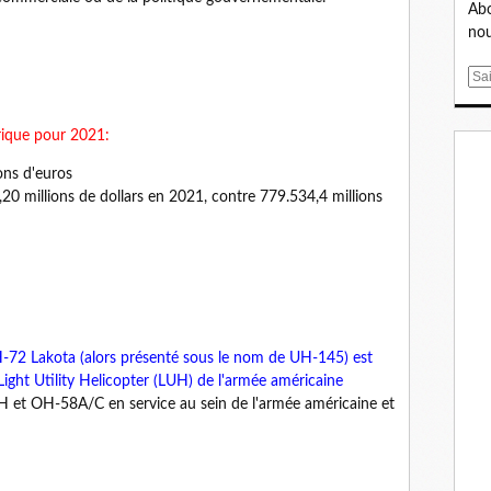
Abo
nou
E
m
a
rique pour 2021:
i
l
ons d'euros
0 millions de dollars en 2021, contre 779.534,4 millions
UH-72 Lakota (alors présenté sous le nom de UH-145) est
Light Utility Helicopter (LUH) de l'armée américaine
-1H et OH-58A/C en service au sein de l'armée américaine et