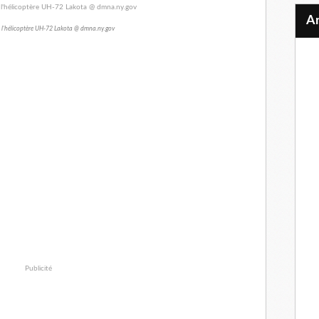
 l'hélicoptère UH-72 Lakota @ dmna.ny.gov
Publicité