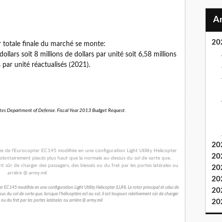
20
r totale finale du marché se monte:
lars soit 8 millions de dollars par unité soit 6,58 millions
 par unité réactualisés (2021).
ates Department of Defense. Fiscal Year 2013 Budget Request.
20
20
20
20
r EC145 modifiée en une configuration Light Utility Helicopter (LUH). Le rotor principal et celui de
20
du sol de sorte que, lorsque l'hélicoptère est au sol, il est toujours relativement sûr de charger
ou du fret par les portes latérales ou arrière @ army.mil
20